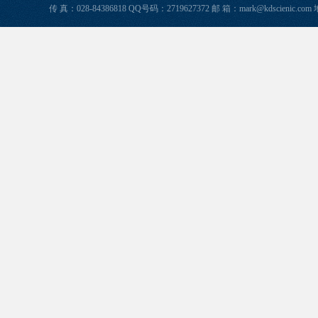
传 真：028-84386818 QQ号码：2719627372 邮 箱：mark@kdscie