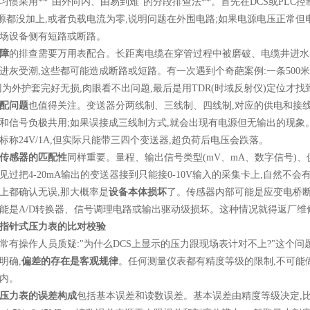
习惯采用
**"
由外向内、由易到难
"
的分段排查法
**
。首先在
DCS
或
PLC
控
源都没加上
,
或者负载电流为零
,
说明问题在外围电路
;
如果电源电压正常但
场设备侧有短路或断路。
障
的排查需要万用表配合。长距离电缆在穿管过程中被磨破、电缆井进水
进灰受潮
,
这些都可能造成断路或短路。有一次遇到个奇葩案例
:
一条
500
米
因为外护套完好无损
,
肉眼看不出问题
,
最后是用
TDR(
时域反射仪
)
定位才找
配问题
也值得关注。变送器分两线制、三线制、四线制
,
对应的供电和接
和信号负极共用
;
如果误接成三线制方式
,
就会出现有电源但无输出的现象
标称
24V/1A,
但实际只能带三四个变送器
,
超负荷后电压会跌落。
传感器的匹配性
同样重要。量程、输出信号类型
(mV
、
mA
、数字信号
)
、
见过把
4-20mA
输出的变送器接到只能接
0-10V
输入的采集卡上
,
自然不会
上都确认无误
,
那大概率是
设备本体损坏
了。传感器内部可能是应变电桥
能是
A/D
转换器、信号调理电路或输出驱动级损坏。这种情况就得返厂维
指针式压力表的比对校验
常有操作人员质疑
:"
为什么
DCS
上显示的压力跟现场表计对不上
?"
这个问
明确
,
偏差的存在是客观规律
。任何测量仪表都有精度等级的限制
,
不可能
内。
压力表的误差构成
包括基本误差和读数误差。基本误差由精度等级决定
,