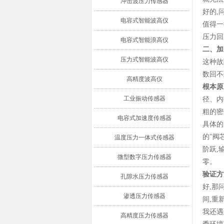
冲击波压力传感器
好的
,
电容式智能波高仪
值得一
压力回
电容式智能浪高仪
二、加
压力式智能波高仪
这种故
数回不
高精度波高仪
根本原
工业振动传感器
径、内
粗的密
电容式加速度传感器
具体的
的
"
阀
温度压力一体式传感器
阶跃
,
微型数字压力传感器
零。
验证方
孔隙水压力传感器
好
,
那
渗透压力传感器
间
,
重
我还遇
高精度压力传感器