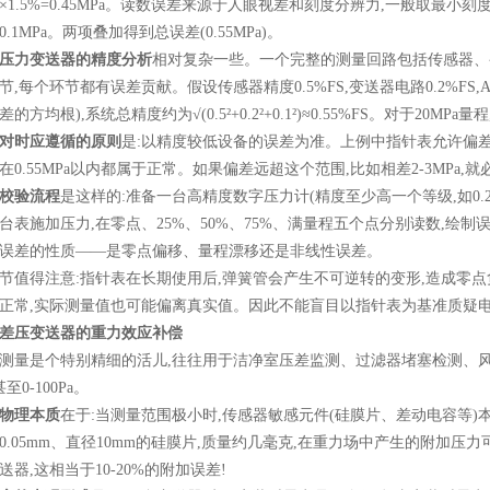
×1.5%=0.45MPa
。读数误差来源于人眼视差和刻度分辨力
,
一般取最小刻
0.1MPa
。两项叠加得到总误差
(0.55MPa)
。
压力变送器的精度分析
相对复杂一些。一个完整的测量回路包括传感器、
节
,
每个环节都有误差贡献。假设传感器精度
0.5%FS,
变送器电路
0.2%FS,
差的方均根
),
系统总精度约为
√(0.5²+0.2²+0.1²)≈0.55%FS
。对于
20MPa
量程
对时应遵循的原则
是
:
以精度较低设备的误差为准。上例中指针表允许偏
在
0.55MPa
以内都属于正常。如果偏差远超这个范围
,
比如相差
2-3MPa,
就
校验流程
是这样的
:
准备一台高精度数字压力计
(
精度至少高一个等级
,
如
0.
台表施加压力
,
在零点、
25%
、
50%
、
75%
、满量程五个点分别读数
,
绘制
误差的性质
——
是零点偏移、量程漂移还是非线性误差。
节值得注意
:
指针表在长期使用后
,
弹簧管会产生不可逆转的变形
,
造成零点
正常
,
实际测量值也可能偏离真实值。因此不能盲目以指针表为基准质疑
差压变送器的重力效应补偿
测量是个特别精细的活儿
,
往往用于洁净室压差监测、过滤器堵塞检测、
甚至
0-100Pa
。
物理本质
在于
:
当测量范围极小时
,
传感器敏感元件
(
硅膜片、差动电容等
)
0.05mm
、直径
10mm
的硅膜片
,
质量约几毫克
,
在重力场中产生的附加压力
送器
,
这相当于
10-20%
的附加误差
!