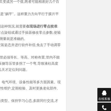
又变成另一个值
,
两者可能相差好几个百
不是
"
躺平
"
。这样重力方向平行于膜片平
到这种情况
,
就需要
在现场进行零点校准
:
零点旋钮或通过手操器修改零点参数
,
使输
测量就是准确的。
安装姿态并进行软件补偿
,
免去了手动调零
管必须等长、等高、对称布置
,
管内不能
压侧导压管多拐了一个弯
,
导致液柱高度
几天才定位到问题。
、电气环境、设备性能等多方面因素。现
防性维护
,
定期校验、及时更换老化部件
,
在线客服
题类型。保持学习心态
,
多跟同行交流
,
才