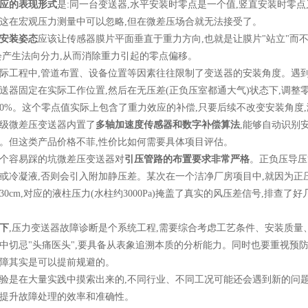
应的表现形式
是
:
同一台变送器
,
水平安装时零点是一个值
,
竖直安装时零点
这在宏观压力测量中可以忽略
,
但在微差压场合就无法接受了。
安装姿态
应该让传感器膜片平面垂直于重力方向
,
也就是让膜片
"
站立
"
而
会产生法向分力
,
从而消除重力引起的零点偏移。
际工程中
,
管道布置、设备位置等因素往往限制了变送器的安装角度。遇
送器固定在实际工作位置
,
然后在无压差
(
正负压室都通大气
)
状态下
,
调整
0%
。这个零点值实际上包含了重力效应的补偿
,
只要后续不改变安装角度
,
级微差压变送器内置了
多轴加速度传感器和数字补偿算法
,
能够自动识别
。但这类产品价格不菲
,
性价比如何需要具体项目评估。
个容易踩的坑微差压变送器对
引压管路的布置要求非常严格
。正负压导压
或冷凝液
,
否则会引入附加静压差。某次在一个洁净厂房项目中
,
就因为正
30cm,
对应的液柱压力
(
水柱约
3000Pa)
掩盖了真实的风压差信号
,
排查了好
下
,
压力变送器故障诊断是个系统工程
,
需要综合考虑工艺条件、安装质量
中切忌
"
头痛医头
",
要具备从表象追溯本质的分析能力。同时也要重视预
障其实是可以提前规避的。
验是在大量实践中摸索出来的
,
不同行业、不同工况可能还会遇到新的问
提升故障处理的效率和准确性。