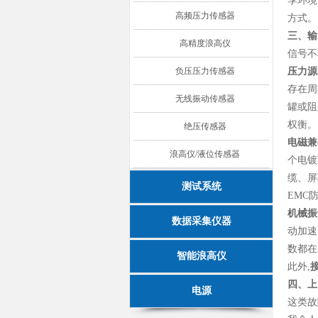
季环境
高频压力传感器
方式。
三、输
高精度浪高仪
信号不
负压压力传感器
压力源
存在周
无线振动传感器
罐或阻
权衡。
绝压传感器
电磁兼
浪高仪/液位传感器
个电镀
缆、屏
测试系统
EMC
机械振
数据采集仪器
动加速
数都在
智能浪高仪
此外
,
四、上
电源
这类故