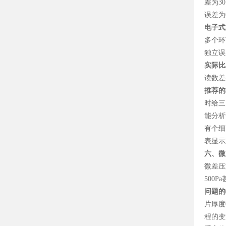
差为
30
误差为
电子式
多个环
独立误
实际比
读数差
推荐的
时给三
能分析
有个细
表显示
六、微
微差压
500Pa
问题的
片厚度
程的变