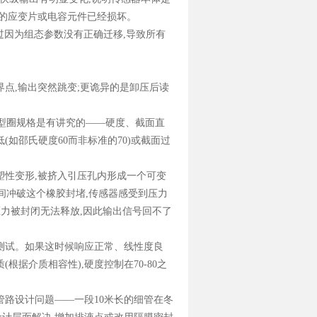
的应变片或电容元件已经损坏。
过因为组态参数没有正确迁移
,
导致所有
界点
,
输出突然跳变
;
更诡异的是卸压后读
型圈规格是有讲究的
——
硬度、截面直
低
(
如邵氏硬度
60
而非标准的
70)
或截面过
塑性变形
,
被挤入引压孔内形成一个可变
间冲破这个橡胶封堵
,
传感器感受到压力
压力被封闭无法释放
,
因此输出信号回不了
测试。如果这时候响应正常、线性度良
质
(
根据介质相容性
),
硬度控制在
70-80
之
管路设计问题
——
一段
10
米长的细管在冬