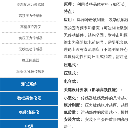
原理：
利用某些晶体材料（如石英）
高精度压力传感器
特点：
高频压力传感器
应用：
爆炸冲击波测量、发动机燃
高精度浪高仪
高的固有频率和带宽（可达MHz级
无移动部件，结构坚固，耐冲击和振
负压压力传感器
输出为高阻抗电荷信号，需要配套低
无线振动传感器
理论上没有直流响应（不能测量静态
温度稳定性相对压阻式稍差，需注意
绝压传感器
压电式：
浪高仪/液位传感器
压阻式：
电容式：
测试系统
关键设计要素（影响高频性能）：
小型化：
传感器敏感元件的尺寸越
数据采集仪器
膜片刚度：
压力敏感膜片越厚、越
智能浪高仪
低质量：
运动部件的质量越小，惯
安装方式：
安装不当会严重限制高
电源
法兰。