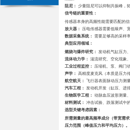
阻尼：
少量阻尼可以抑制共振峰，拓
信号链的重要性：
传感器本身的高频性能需要匹配的信
放大器：
压电传感器需要低噪声、宽
数据采集系统：
需要足够高的采样率
典型应用领域：
燃烧与爆炸研究：
发动机气缸压力
流体动力学：
湍流研究、空化现象
工业过程监控：
压缩机、泵、阀门动
声学：
高精度麦克风（本质是压力
航空航天：
飞行器表面脉动压力测
汽车工程：
发动机开发（缸压、进
生物医学工程：
动脉血压波形测量
材料测试：
冲击试验、跌落测试中
选型关键考虑因素：
所需测量的最高频率成分（带宽需求
压力范围（峰值压力和平均压力）。