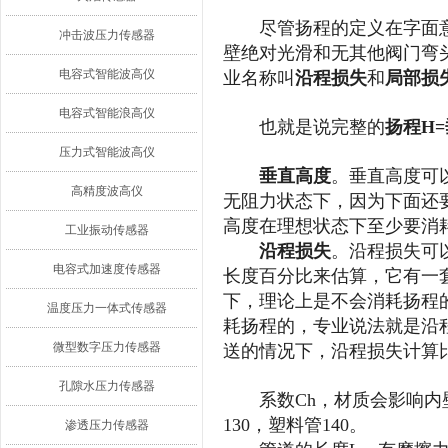
尽管扬程的定义在字面
冲击波压力传感器
壁绝对光滑和无其他阀门弯
电容式智能波高仪
业名称叫
沿程损失
和
局部损
电容式智能浪高仪
也就是说完整的
扬程H
压力式智能波高仪
垂直高度
。垂直高度可
高精度波高仪
无阻力状态下，因为下面还要
高度在理想状态下至少要消
工业振动传感器
沿程损失
。沿程损失可
电容式加速度传感器
长度百分比来估算，它有一
下，理论上是不会消耗扬程
温度压力一体式传感器
耗扬程的，专业说法就是沿
微型数字压力传感器
送的情况下，沿程损失计算
孔隙水压力传感器
系数Ch，材质会影响内
130，塑料管140。
渗透压力传感器