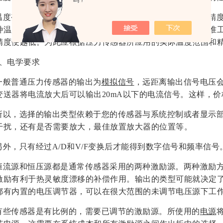
吗？
温度变化影响着零点漂移和满量程输出，影响压力传感器的精
种温度补偿技术。温度范围越宽，补偿技术难度越大，且校准
精度便越低。为此应根据压力传感器所应用的实际温度范围和
6、电学要求
一般普通压力传感器的输出为
模拟
信号
，远距离输出信号电压
变送器将电流放大后可以输出20mA以下的电流信号。这样，
所以，选择的输出类型依赖于您的传感器与系统控制或者显示
干扰，还有是否需要放大，最佳放置放大器的位置等。
另外，只有经过A/D和V/F变换后才能得到数字信号和频率信号
恒流源和恒压源都是通常传感器采用的两种激励源。两种激励
激励有利于热灵敏度漂移的补偿作用。输出的类型可能就决定
都有内置的电压调节器，可以在很大范围的未调节电压源下工
有些传感器是有比例的，需要已调节的激励源。所使用的
电源