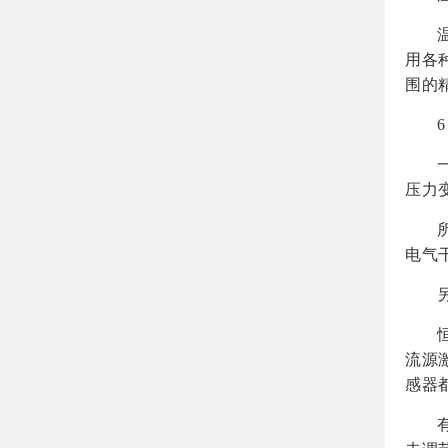
用各
围的
压力
电气
流源
感器