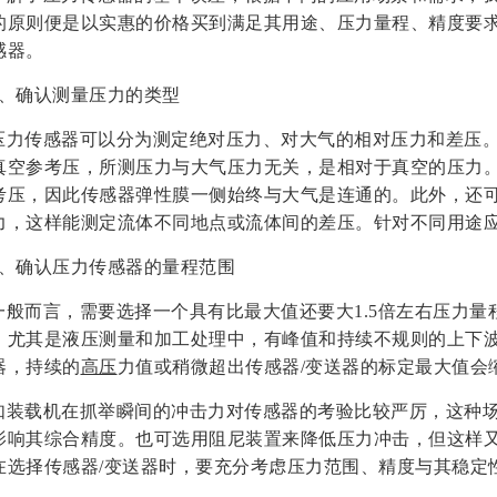
的原则便是以实惠的价格买到满足其用途、压力量程、精度要
感器。
1、确认测量压力的类型
压力传感器可以分为测定绝对压力、对大气的相对压力和差压
真空参考压，所测压力与大气压力无关，是相对于真空的压力
考压，因此传感器弹性膜一侧始终与大气是连通的。此外，还
力，这样能测定流体不同地点或流体间的差压。针对不同用途
2、确认压力传感器的量程范围
一般而言，需要选择一个具有比最大值还要大1.5倍左右压力量
，尤其是液压测量和加工处理中，有峰值和持续不规则的上下
器，持续的
高压
力值或稍微超出传感器/变送器的标定最大值会
如装载机在抓举瞬间的冲击力对传感器的考验比较严厉，这种场
影响其综合精度。也可选用阻尼装置来降低压力冲击，但这样
在选择传感器/变送器时，要充分考虑压力范围、精度与其稳定