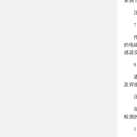
未调
的电
感器
及焊
检测