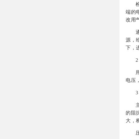
端的
改用
源，
下，
电压
的阻
大，