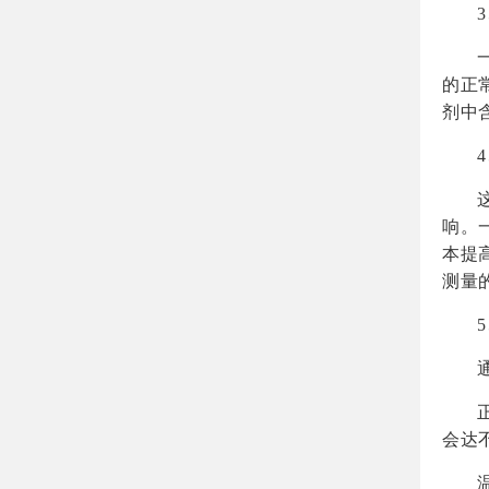
的正
剂中
响。
本提
测量
会达