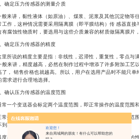
3、确定压力传感器的测量介质
一般来讲，黏性液体（如原油）、煤浆、泥浆及其他沉淀物等
常工作，这种情况需要采用隔离膜（即平膜结构）传 感器直接
含有腐蚀性物质时，要选用与这些介质兼容的材质做隔离膜片
4、确定压力传感器的精度
这里所说的精度主要是指：非线性，迟滞性，重复性，零点与
一般来讲，精度越高，必然在制作过程中增添了许多附加工艺
高了， 销售价格也就越高。所以，用户在选用产品时不能只单
的需求进行合理地选择。
5、确认压力传感器的温度范围
通常一个变送器会标定两个温度范围，即正常操作的温度范围
正常操作温度范围：指产品在工作状态下不被破坏时的温度范
不到其应用的性能指标。
欢迎您！
来自局域网的朋友！有什么可以帮助您的
温度补偿范围：在这个范围内工作，产品肯定会达到其应有的